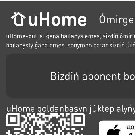
Ómirge 
uHome-bul jaı ǵana baılanys emes, sizdiń ómirińi
baılanysty ǵana emes, sonymen qatar sizdiń úıiń
Bizdiń abonent bo
uHome qoldanbasyn júktep alyń