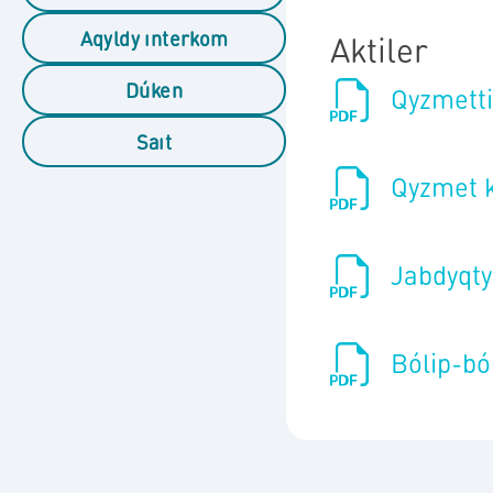
Aqyldy ınterkom
Aktiler
Dúken
Qyzmetti
Saıt
Qyzmet k
Jabdyqty
Bólip-bó