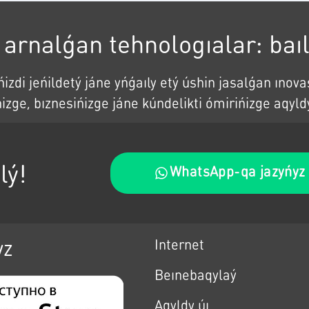
arnalǵan tehnologıalar: baıla
zdi jeńildetý jáne yńǵaıly etý úshin jasalǵan ınovas
izge, bıznesińizge jáne kúndelikti ómirińizge aqy
lý!
WhatsApp-qa jazyńyz
yz
Internet
Beınebaqylaý
Aqyldy úı