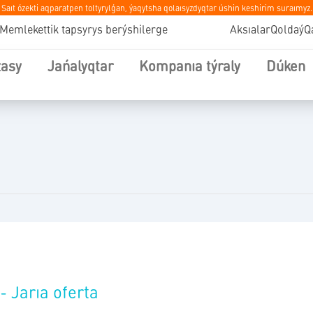
Saıt ózekti aqparatpen toltyrylǵan, ýaqytsha qolaısyzdyqtar úshin keshirim suraımyz.
Memlekettik tapsyrys berýshilerge
Aksıalar
Qoldaý
Q
zasy
Jańalyqtar
Kompanıa týraly
Dúken
- Jarıa oferta