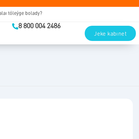
alaı tóleýge bolady?
8 800 004 2486
Jeke kabınet