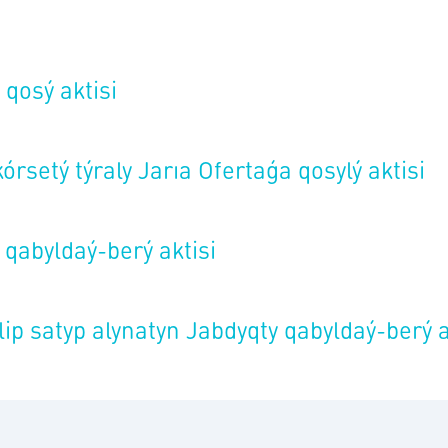
 qosý aktisi
órsetý týraly Jarıa Ofertaǵa qosylý aktisi
 qabyldaý-berý aktisi
lip satyp alynatyn Jabdyqty qabyldaý-berý a