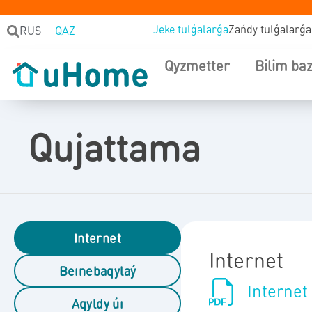
Jeke tulǵalarǵa
Zańdy tulǵalarǵa
RUS
QAZ
Qyzmetter
Bilim ba
Qujattama
Internet
Internet
Beınebaqylaý
Internet 
Aqyldy úı