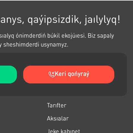
nys, qaýipsizdik, jaılylyq!
ıalyq ónimderdiń búkil ekojúıesi. Biz sapaly
ldy sheshimderdi usynamyz.
Keri qońyraý
Tarıfter
Aksıalar
Jeke kabınet