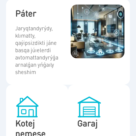
Páter
Jaryqtandyrýdy,
klımatty,
qaýipsizdikti jáne
basqa júıelerdi
avtomattandyrýǵa
arnalǵan yńǵaıly
sheshim
Kotej
Garaj
nemese