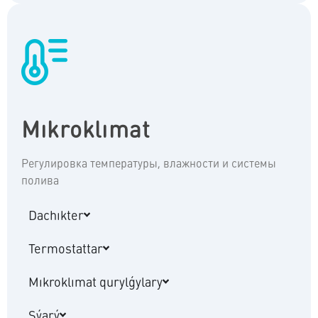
Mıkroklımat
Регулировка температуры, влажности и системы
полива
Dachıkter
Termostattar
Mıkroklımat qurylǵylary
Sýarý