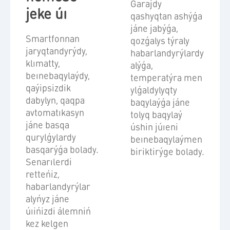
Garajdy
jeke úı
qashyqtan ashýǵa
jáne jabýǵa,
Smartfonnan
qozǵalys týraly
jaryqtandyrýdy,
habarlandyrýlardy
klımatty,
alýǵa,
beınebaqylaýdy,
temperatýra men
qaýipsizdik
ylǵaldylyqty
dabylyn, qaqpa
baqylaýǵa jáne
avtomatıkasyn
tolyq baqylaý
jáne basqa
úshin júıeni
qurylǵylardy
beınebaqylaýmen
basqarýǵa bolady.
biriktirýge bolady.
Senarılerdi
retteńiz,
habarlandyrýlar
alyńyz jáne
úıińizdi álemniń
kez kelgen