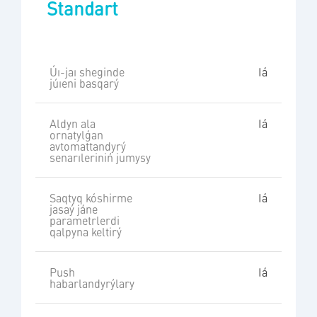
Standart
Úı-jaı sheginde
Iá
júıeni basqarý
Aldyn ala
Iá
ornatylǵan
avtomattandyrý
senarıleriniń jumysy
Saqtyq kóshirme
Iá
jasaý jáne
parametrlerdi
qalpyna keltirý
Push
Iá
habarlandyrýlary