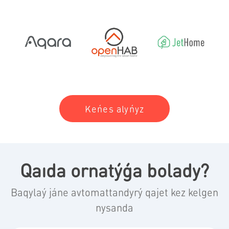
Keńes alyńyz
Qaıda ornatýǵa bolady?
Baqylaý jáne avtomattandyrý qajet kez kelgen
nysanda