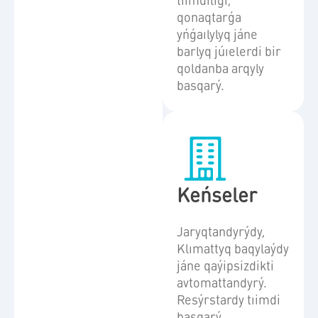
qonaqtarǵa
yńǵaılylyq jáne
barlyq júıelerdi bir
qoldanba arqyly
basqarý.
Keńseler
Jaryqtandyrýdy,
Klımattyq baqylaýdy
jáne qaýipsizdikti
avtomattandyrý.
Resýrstardy tıimdi
basqarý,