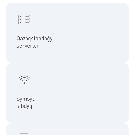
Qazaqstandaǵy bultty serverlerimiz júıeniń turaqtylyǵyna,
qaýipsizdigine jáne jedel jaýap berýine kepildik beredi
Qazaqstandaǵy
serverler
Bizdiń júıe ońaı ornatý jáne yńǵaıly dızaın úshin symsyz jabdyqty
paıdalanady.
Symsyz
jabdyq