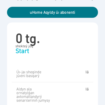
uHome Aqyldy úı abonenti
0 tg.
shekteý joq
Start
Úı-jaı sheginde
Iá
júıeni basqarý
Aldyn ala
Iá
ornatylǵan
avtomattandyrý
senarıleriniń jumysy