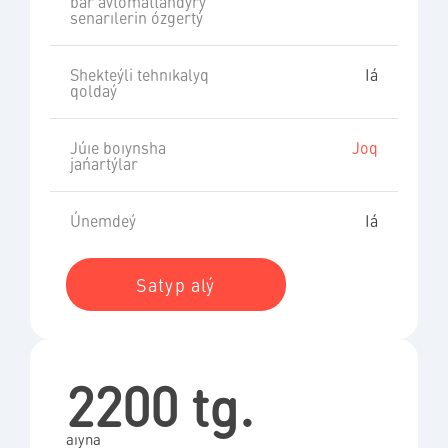
bar avtomattandyrý
senarılerin ózgertý
Shekteýli tehnıkalyq
Iá
qoldaý
Júıe boıynsha
Joq
jańartýlar
Únemdeý
Iá
Satyp alý
2200 tg.
aıyna