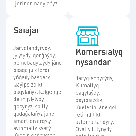
jerinen baqylańyz.
Saıajaı
Jaryqtandyrýdy,
Komersıalyq
jylytýdy, qorǵaýdy,
nysandar
beınebaqylaýdy jáne
basqa júıelerdi
yńǵaıly basqarý.
Jaryqtandyrýdy,
Qaýipsizdikti
Klımattyq
baqylańyz, kelgenge
baqylaýdy,
deıin jylytýdy
qaýipsizdik
qosyńyz, saıtty
júıelerin jáne qol
qadaǵalańyz jáne
jetimdilikti
smartfon arqyly
avtomattandyrý.
avtomatty sýarý
Qýatty tutynýdy
júıesin qashyqtan