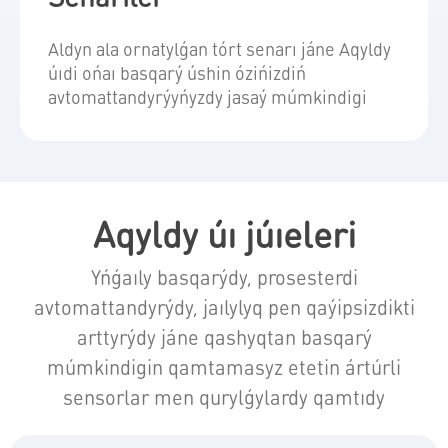
Aldyn ala ornatylǵan tórt senarı jáne Aqyldy
úıdi ońaı basqarý úshin ózińizdiń
avtomattandyrýyńyzdy jasaý múmkindigi
Aqyldy úı júıeleri
Yńǵaıly basqarýdy, prosesterdi
avtomattandyrýdy, jaılylyq pen qaýipsizdikti
arttyrýdy jáne qashyqtan basqarý
múmkindigin qamtamasyz etetin ártúrli
sensorlar men qurylǵylardy qamtıdy