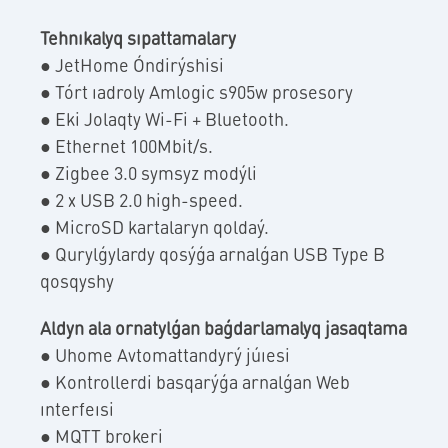
Tehnıkalyq sıpattamalary
● JetHome Óndirýshisi
● Tórt ıadroly Amlogic s905w prosesory
● Eki Jolaqty Wi-Fi + Bluetooth.
● Ethernet 100Mbit/s.
● Zigbee 3.0 symsyz modýli
● 2 x USB 2.0 high-speed.
● MicroSD kartalaryn qoldaý.
● Qurylǵylardy qosýǵa arnalǵan USB Type B
qosqyshy
Aldyn ala ornatylǵan baǵdarlamalyq jasaqtama
● Uhome Avtomattandyrý júıesi
● Kontrollerdi basqarýǵa arnalǵan Web
ınterfeısi
● MQTT brokeri