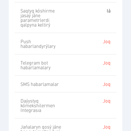
Saqtyq kóshirme
Iá
jasaý jáne
parametrlerdi
qalpyna keltirý
Push
Joq
habarlandyrýlary
Telegram bot
Joq
habarlamalary
SMS habarlamalar
Joq
Daýystyq
Joq
kómekshilermen
Integrasıa
Jańalaryn qosý jáne
Joq