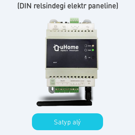
(DIN relsindegi elektr paneline)
Satyp alý