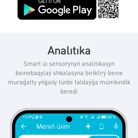
Analıtıka
Smart úı sensorynyń analıtıkasyn
beınebaqylaý shkalasyna biriktirý beıne
muraǵatty yńǵaıly túrde taldaýǵa múmkindik
beredi