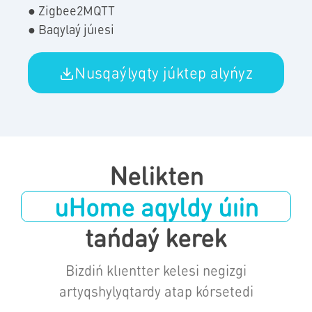
● Zigbee2MQTT
● Baqylaý júıesi
Nusqaýlyqty júktep alyńyz
Nelikten
uHome aqyldy úıin
tańdaý kerek
Bizdiń klıentter kelesi negizgi
artyqshylyqtardy atap kórsetedi