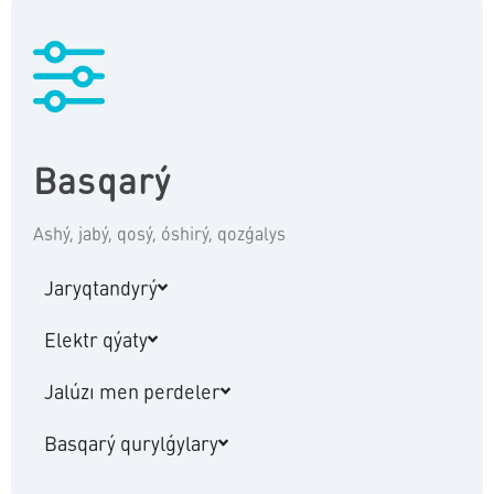
Basqarý
Ashý, jabý, qosý, óshirý, qozǵalys
Jaryqtandyrý
Elektr qýaty
Jalúzı men perdeler
Basqarý qurylǵylary