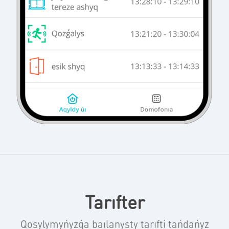
Tarıfter
Qosylymyńyzǵa baılanysty tarıfti tańdańyz