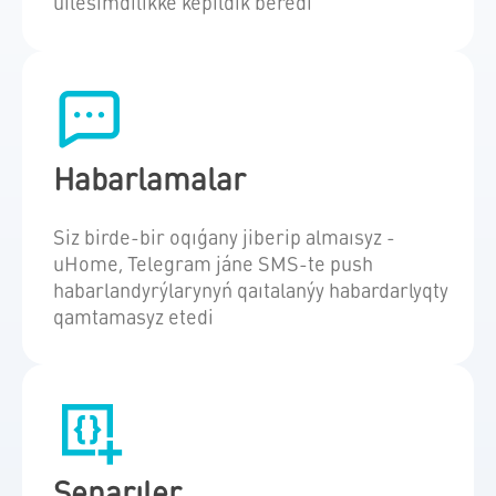
úılesimdilikke kepildik beredi
Habarlamalar
Siz birde-bir oqıǵany jiberip almaısyz -
uHome, Telegram jáne SMS-te push
habarlandyrýlarynyń qaıtalanýy habardarlyqty
qamtamasyz etedi
Senarıler