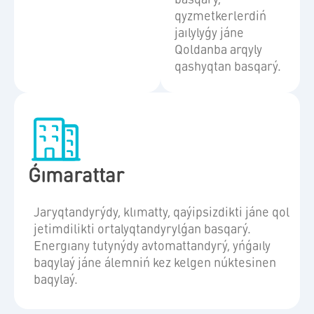
qyzmetkerlerdiń
jaılylyǵy jáne
Qoldanba arqyly
qashyqtan basqarý.
Ǵımarattar
Jaryqtandyrýdy, klımatty, qaýipsizdikti jáne qol
jetimdilikti ortalyqtandyrylǵan basqarý.
Energıany tutynýdy avtomattandyrý, yńǵaıly
baqylaý jáne álemniń kez kelgen núktesinen
baqylaý.