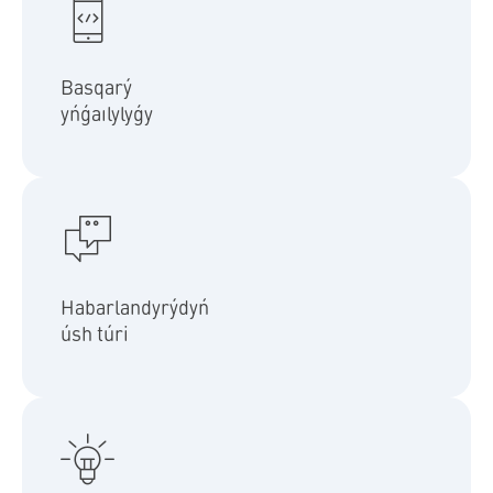
● Qoldanba arqyly basqarý
● Túımeler men ajyratqyshtardan basqarý
Basqarý
● Daýystyq basqarý
yńǵaılylyǵy
Júıeni basqarý kezinde siz qoldanbada nemese Telegram boty
arqyly Push habarlandyrýlaryn alasyz. Synı jaǵdaılarda
Habarlandyrýdyń
Eskertýler Push, Telegram jáne SMS-te qaıtalanady.
úsh túri
Júıede aldyn ala ornatylǵan tórt senarı bar: "Úıde", "Úıde