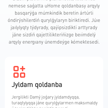
nemese saǵatta uHome qoldanbasy arqyly
basqarýǵa múmkindik beretin ártúrli
óndirýshilerdiń qurylǵylaryn biriktiredi. Júıe
jaılylyqty týdyrady, qaýipsizdikti arttyrady
jáne sizdiń qajettilikterińizge beıimdelý
arqyly energıany únemdeýge kómektesedi.
Jyldam qoldanba
Jergilikti Damý joǵary jyldamdyqqa,
turaqtylyqqa jáne qurylǵylarmen maksımaldy