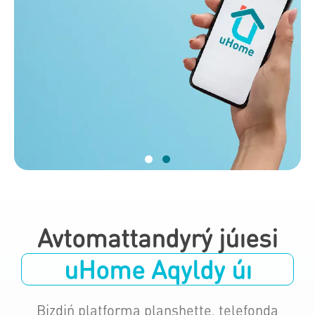
Avtomattandyrý júıesi
uHome Aqyldy úı
Bizdiń platforma planshette, telefonda