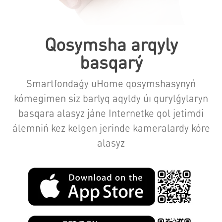
Qosymsha arqyly
basqarý
Smartfondaǵy uHome qosymshasynyń
kómegimen siz barlyq aqyldy úı qurylǵylaryn
basqara alasyz jáne Internetke qol jetimdi
álemniń kez kelgen jerinde kameralardy kóre
alasyz