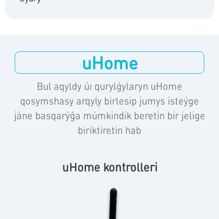
uHome
Bul aqyldy úı qurylǵylaryn uHome
qosymshasy arqyly birlesip jumys isteýge
jáne basqarýǵa múmkindik beretin bir jelige
biriktiretin hab
uHome kontrolleri