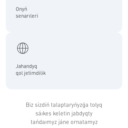
eshkim joq", "Tún" jáne "Demalys". Sondaı-aq qoldanbanyń
"avtomattandyrý" bóliminde retteletin senarılerdi jasaýǵa
Onyń
bolady.
senarıleri
Aqyldy úı júıesine álemniń kez kelgen núktesinen qosymsha
parametrlersiz qol jetkizýge bolady — SMS habarlamalaryn alý
Jahandyq
úshin Internet baılanysy nemese roýmıng jetkilikti.
qol jetimdilik
Biz sizdiń talaptaryńyzǵa tolyq
sáıkes keletin jabdyqty
tańdaımyz jáne ornatamyz