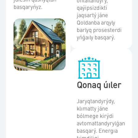
ońtaılandyrý,
basqaryńyz.
qaýipsizdikti
jaqsartý jáne
Qoldanba arqyly
barlyq prosesterdi
yńǵaıly basqarý.
Qonaq úıler
Jaryqtandyrýdy,
klımatty jáne
bólmege kirýdi
avtomattandyrylǵan
basqarý. Energıa
tıimdiligi,