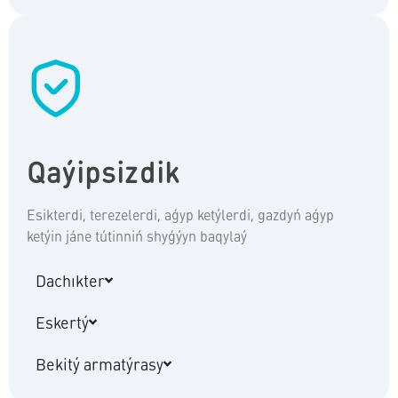
Qaýipsizdik
Esikterdi, terezelerdi, aǵyp ketýlerdi, gazdyń aǵyp
ketýin jáne tútinniń shyǵýyn baqylaý
Dachıkter
Eskertý
Bekitý armatýrasy