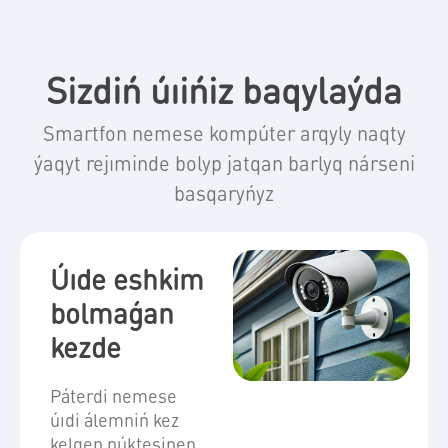
Sizdiń úıińiz baqylaýda
Smartfon nemese kompúter arqyly naqty
ýaqyt rejıminde bolyp jatqan barlyq nárseni
basqaryńyz
Úıde eshkim
bolmaǵan
kezde
Páterdi nemese
úıdi álemniń kez
kelgen núktesinen