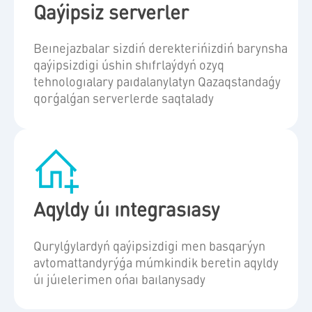
Qaýipsiz serverler
Beınejazbalar sizdiń derekterińizdiń barynsha
qaýipsizdigi úshin shıfrlaýdyń ozyq
tehnologıalary paıdalanylatyn Qazaqstandaǵy
qorǵalǵan serverlerde saqtalady
Aqyldy úı ıntegrasıasy
Qurylǵylardyń qaýipsizdigi men basqarýyn
avtomattandyrýǵa múmkindik beretin aqyldy
úı júıelerimen ońaı baılanysady