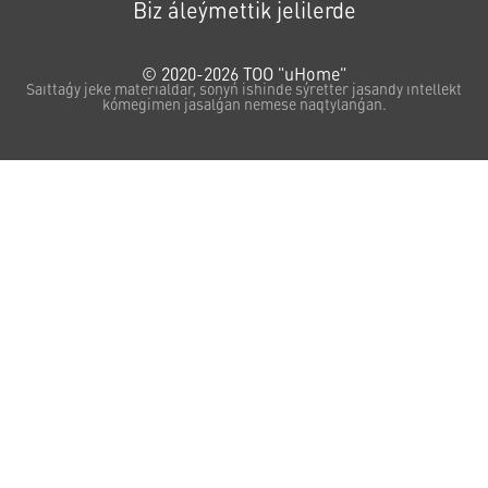
Biz áleýmettik jelilerde
© 2020-2026 ТОО "uHome"
Saıttaǵy jeke materıaldar, sonyń ishinde sýretter jasandy ıntellekt
kómegimen jasalǵan nemese naqtylanǵan.