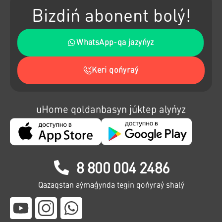
Bizdiń abonent bolý!
WhatsApp-qa jazyńyz
Keri qońyraý
uHome qoldanbasyn júktep alyńyz
8 800 004 2486
Qazaqstan aýmaǵynda tegin qońyraý shalý