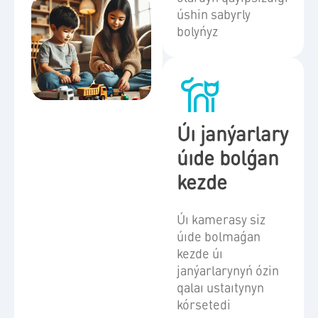
úshin sabyrly
bolyńyz
Úı janýarlary
úıde bolǵan
kezde
Úı kamerasy siz
úıde bolmaǵan
kezde úı
janýarlarynyń ózin
qalaı ustaıtynyn
kórsetedi