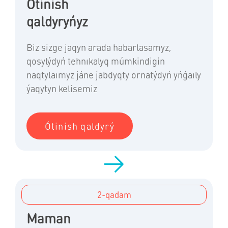
Ótinish
qaldyryńyz
Biz sizge jaqyn arada habarlasamyz,
qosylýdyń tehnıkalyq múmkindigin
naqtylaımyz jáne jabdyqty ornatýdyń yńǵaıly
ýaqytyn kelisemiz
Ótinish qaldyrý
2-qadam
Maman