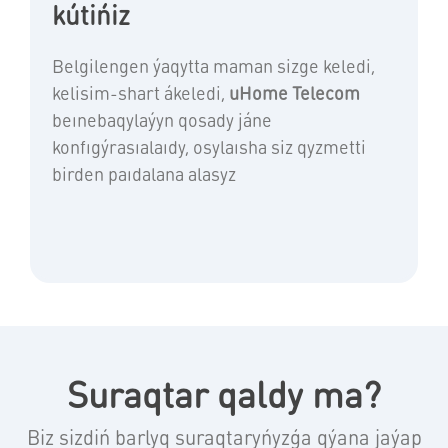
kútińiz
Belgilengen ýaqytta maman sizge keledi,
kelisim-shart ákeledi,
uHome Telecom
beınebaqylaýyn qosady jáne
konfıgýrasıalaıdy, osylaısha siz qyzmetti
birden paıdalana alasyz
Suraqtar qaldy ma?
Biz sizdiń barlyq suraqtaryńyzǵa qýana jaýap