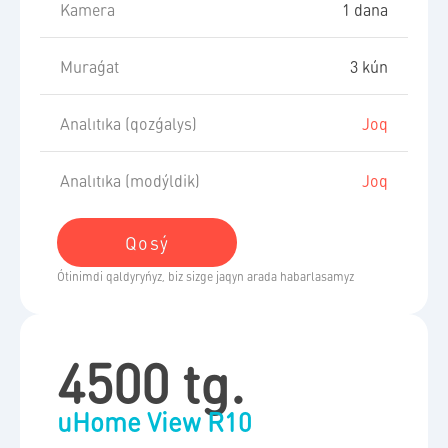
Kamera
1 dana
Muraǵat
3 kún
Analıtıka (qozǵalys)
Joq
Analıtıka (modýldik)
Joq
Qosý​
Ótinimdi qaldyryńyz, biz sizge jaqyn arada habarlasamyz
4500 tg.
uHome View R10