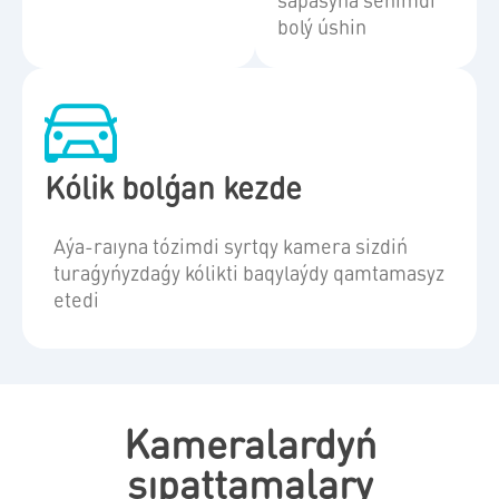
bolý úshin
Kólik bolǵan kezde
Aýa-raıyna tózimdi syrtqy kamera sizdiń
turaǵyńyzdaǵy kólikti baqylaýdy qamtamasyz
etedi
Kameralardyń
sıpattamalary