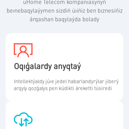
uHome Telecom kompanıasynyń
beınebaqylaýymen sizdiń úıińiz ben bıznesińiz
árqashan baqylaýda bolady
Oqıǵalardy anyqtaý
Intellektýaldy júıe jedel habarlandyrýlar jiberý
arqyly qozǵalys pen kúdikti áreketti túsiredi