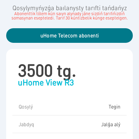
Qosylymyńyzǵa baılanysty tarıfti tańdańyz
Abonenttik tólem kún saıyn alynady jáne sizdiń tarıfińizdiń
somasynan esepteledi. Tarıf 30 kúntizbelik kúnge eseptelgen.
uHome Telecom abonenti
3500 tg.
uHome View R3
Qosylý
Tegin
Jabdyq
Jalǵa alý