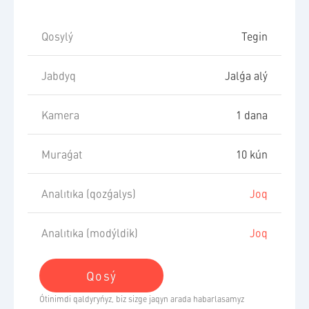
Qosylý
Tegin
Jabdyq
Jalǵa alý
Kamera
1 dana
Muraǵat
10 kún
Analıtıka (qozǵalys)
Joq
Analıtıka (modýldik)
Joq
Qosý​
Ótinimdi qaldyryńyz, biz sizge jaqyn arada habarlasamyz