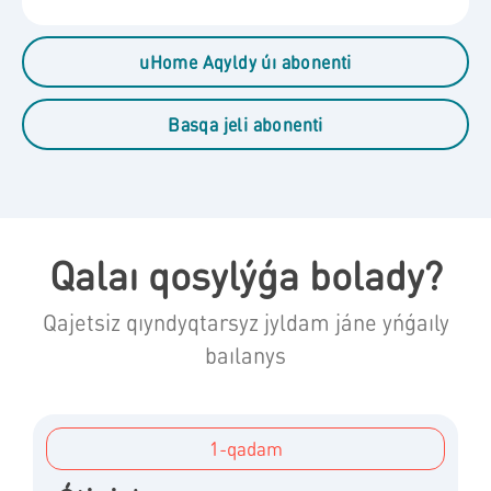
uHome Aqyldy úı abonenti
Basqa jeli abonenti
Qalaı qosylýǵa bolady?
Qajetsiz qıyndyqtarsyz jyldam jáne yńǵaıly
baılanys
1-qadam