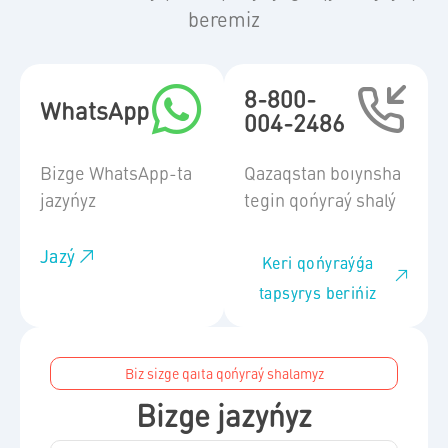
beremiz
8-800-
WhatsApp
004-2486
Bizge WhatsApp-ta
Qazaqstan boıynsha
jazyńyz
tegin qońyraý shalý
Jazý
Keri qońyraýǵa
tapsyrys berińiz
Biz sizge qaıta qońyraý shalamyz
Bizge jazyńyz