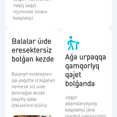
naqty ýaqyt
rejıminde onlaın
baqylańyz
Balalar úıde
eresektersiz
Aǵa urpaqqa
bolǵan kezde
qamqorlyq
qajet
Balanyń mektepten
qaı ýaqytta oralǵanyn
bolǵanda
nemese siz úıde
bolmaǵan kezde
Jaqyn
ýaqytty qalaı
adamdaryńyzdy
ótkizetinin bilińiz
baqylańyz jáne
olardyń qaýipsizdigi