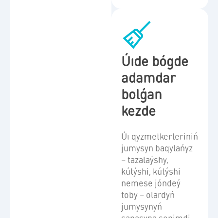
Úıde bógde
adamdar
bolǵan
kezde
Úı qyzmetkerleriniń
jumysyn baqylańyz
– tazalaýshy,
kútýshi, kútýshi
nemese jóndeý
toby – olardyń
jumysynyń
sapasyna senimdi