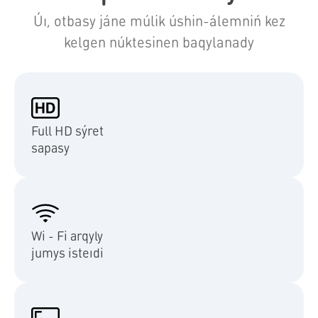
Úı, otbasy jáne múlik úshin-álemniń kez
kelgen núktesinen baqylanady
Full HD sýret
sapasy
Wi - Fi arqyly
jumys isteıdi