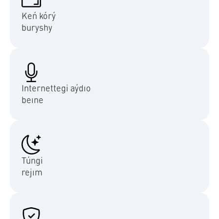
Keń kórý
buryshy
Internettegi aýdıo
beıne
Túngi
rejım