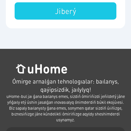
Jiberý
Ómirge arnalǵan tehnologıalar: baılanys,
qaýipsizdik, jaılylyq!
uHome-bul jaı ǵana baılanys emes, sizdiń ómirińizdi jeńildetý jáne
yńǵaıly etý úshin jasalǵan ınovasıalyq ónimderdiń búkil ekojúıesi.
Biz sapaly baılanysty ǵana emes, sonymen qatar sizdiń úıińizge,
bıznesińizge jáne kúndelikti ómirińizge aqyldy sheshimderdi
usynamyz.