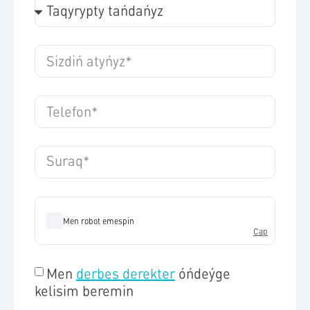
Men
derbes derekter
óńdeýge
kelisim beremin