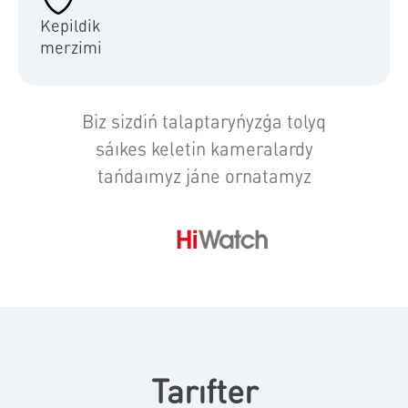
Kepildik
merzimi
Biz sizdiń talaptaryńyzǵa tolyq
sáıkes keletin kameralardy
tańdaımyz jáne ornatamyz
Tarıfter