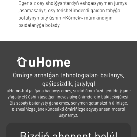
Eger siz osy sholǵyshtardyń eshqaısysymen jumys
jasamasańyz, osy teńshelimderdi qaıdan tabýǵa
bolatynyn bilý úshin «Kómek» múmkindigin
paıdalanýǵa bolady.
Ómirge arnalǵan tehnologıalar: baılanys,
qaýipsizdik, jaılylyq!
uHome-bul jaı ǵana baılanys emes, sizdiń ómirińizdi jeńildetý jáne
yńǵaıly etý úshin jasalǵan ınovasıalyq ónimderdiń búkil ekojúıesi.
Biz sapaly baılanysty ǵana emes, sonymen qatar sizdiń úıińizge,
bıznesińizge jáne kúndelikti ómirińizge aqyldy sheshimderdi
usynamyz.
Bizdiń abonent bolý!