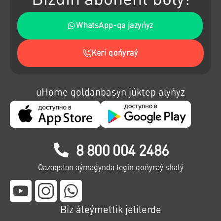
WhatsApp-qa jazyńyz
Keri qońyraý
uHome qoldanbasyn júktep alyńyz
8 800 004 2486
Qazaqstan aýmaǵynda tegin qońyraý shalý
Biz áleýmettik jelilerde