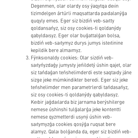
Degenmen, olar olardy osy ýaqytqa deıin
tizimdelgen ártúrli maqsattarda paıdalanýǵa
quqyly emes. Eger siz bizdiń veb-saıtty
qoldansańyz, siz osy cookies-ti qoldanýdy
qabyldaısyz. Eger olar buǵattalǵan bolsa,
bizdiń veb-saıtymyz durys jumys isteıtinine
kepildik bere almaımyz.
Fýnksıonaldy cookies: Olar sizdiń veb-
saıtyńyzdaǵy jumysty jeńildetý úshin qajet, olar
siz tańdaǵan teńshelimderdi este saqtaıdy jáne
sizge jeke múmkindikter beredi. Eger siz jeke
teńshelimder men parametrlerdi tańdasańyz,
siz osy cookies-ti qoldanýdy qabyldaısyz.
Keıbir jaǵdaılarda biz jarnama berýshilerge
nemese úshinshi tulǵalarǵa jeke kontentti
nemese qyzmetterdi usyný úshin veb-
saıtymyzǵa cookies qosýǵa ruqsat bere
alamyz. Qalaı bolǵanda da, eger siz bizdiń veb-