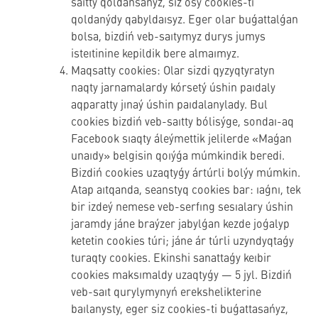
saıtty qoldansańyz, siz osy cookies-ti
qoldanýdy qabyldaısyz. Eger olar buǵattalǵan
bolsa, bizdiń veb-saıtymyz durys jumys
isteıtinine kepildik bere almaımyz.
Maqsatty cookies: Olar sizdi qyzyqtyratyn
naqty jarnamalardy kórsetý úshin paıdaly
aqparatty jınaý úshin paıdalanylady. Bul
cookies bizdiń veb-saıtty bólisýge, sondaı-aq
Facebook sıaqty áleýmettik jelilerde «Maǵan
unaıdy» belgisin qoıýǵa múmkindik beredi.
Bizdiń cookies uzaqtyǵy ártúrli bolýy múmkin.
Atap aıtqanda, seanstyq cookies bar: ıaǵnı, tek
bir izdeý nemese veb-serfıng sesıalary úshin
jaramdy jáne braýzer jabylǵan kezde joǵalyp
ketetin cookies túri; jáne ár túrli uzyndyqtaǵy
turaqty cookies. Ekinshi sanattaǵy keıbir
cookies maksımaldy uzaqtyǵy — 5 jyl. Bizdiń
veb-saıt qurylymynyń erekshelikterine
baılanysty, eger siz cookies-ti buǵattasańyz,