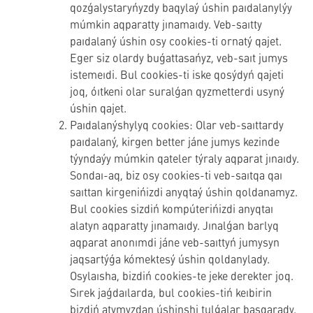
qozǵalystaryńyzdy baqylaý úshin paıdalanylýy
múmkin aqparatty jınamaıdy. Veb-saıtty
paıdalaný úshin osy cookies-ti ornatý qajet.
Eger siz olardy buǵattasańyz, veb-saıt jumys
istemeıdi. Bul cookies-ti iske qosýdyń qajeti
joq, óıtkeni olar suralǵan qyzmetterdi usyný
úshin qajet.
Paıdalanýshylyq cookies: Olar veb-saıttardy
paıdalaný, kirgen better jáne jumys kezinde
týyndaýy múmkin qateler týraly aqparat jınaıdy.
Sondaı-aq, biz osy cookies-ti veb-saıtqa qaı
saıttan kirgenińizdi anyqtaý úshin qoldanamyz.
Bul cookies sizdiń kompúterińizdi anyqtaı
alatyn aqparatty jınamaıdy. Jınalǵan barlyq
aqparat anonımdi jáne veb-saıttyń jumysyn
jaqsartýǵa kómektesý úshin qoldanylady.
Osylaısha, bizdiń cookies-te jeke derekter joq.
Sırek jaǵdaılarda, bul cookies-tiń keıbirin
bizdiń atymyzdan úshinshi tulǵalar basqarady.