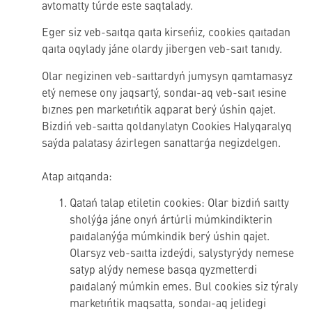
avtomatty túrde este saqtalady.
Eger siz veb-saıtqa qaıta kirseńiz, cookies qaıtadan
qaıta oqylady jáne olardy jibergen veb-saıt tanıdy.
Olar negizinen veb-saıttardyń jumysyn qamtamasyz
etý nemese ony jaqsartý, sondaı-aq veb-saıt ıesine
bıznes pen marketıńtik aqparat berý úshin qajet.
Bizdiń veb-saıtta qoldanylatyn Cookies Halyqaralyq
saýda palatasy ázirlegen sanattarǵa negizdelgen.
Atap aıtqanda:
Qatań talap etiletin cookies: Olar bizdiń saıtty
sholýǵa jáne onyń ártúrli múmkindikterin
paıdalanýǵa múmkindik berý úshin qajet.
Olarsyz veb-saıtta izdeýdi, salystyrýdy nemese
satyp alýdy nemese basqa qyzmetterdi
paıdalaný múmkin emes. Bul cookies siz týraly
marketıńtik maqsatta, sondaı-aq jelidegi