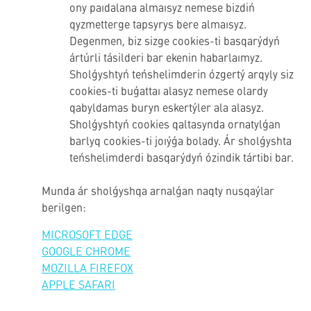
ony paıdalana almaısyz nemese bizdiń
qyzmetterge tapsyrys bere almaısyz.
Degenmen, biz sizge cookies-ti basqarýdyń
ártúrli tásilderi bar ekenin habarlaımyz.
Sholǵyshtyń teńshelimderin ózgertý arqyly siz
cookies-ti buǵattaı alasyz nemese olardy
qabyldamas buryn eskertýler ala alasyz.
Sholǵyshtyń cookies qaltasynda ornatylǵan
barlyq cookies-ti joıýǵa bolady. Ár sholǵyshta
teńshelimderdi basqarýdyń ózindik tártibi bar.
Munda ár sholǵyshqa arnalǵan naqty nusqaýlar
berilgen:
MICROSOFT EDGE
GOOGLE CHROME
MOZILLA FIREFOX
APPLE SAFARI