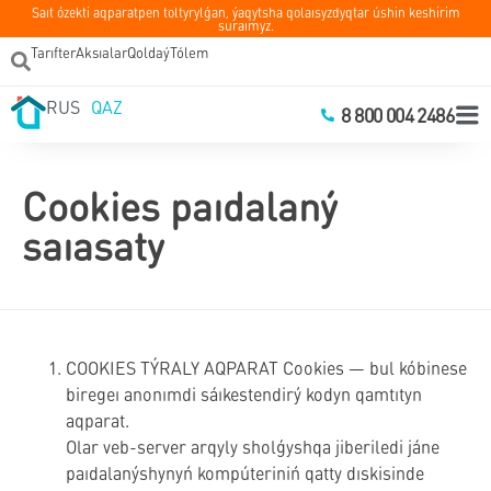
Saıt ózekti aqparatpen toltyrylǵan, ýaqytsha qolaısyzdyqtar úshin keshirim
suraımyz.
Tarıfter
Aksıalar
Qoldaý
Tólem
RUS
QAZ
8 800 004 2486
Cookies paıdalaný
saıasaty
COOKIES TÝRALY AQPARAT Cookies — bul kóbinese
biregeı anonımdi sáıkestendirý kodyn qamtıtyn
aqparat.
Olar veb-server arqyly sholǵyshqa jiberiledi jáne
paıdalanýshynyń kompúteriniń qatty dıskisinde