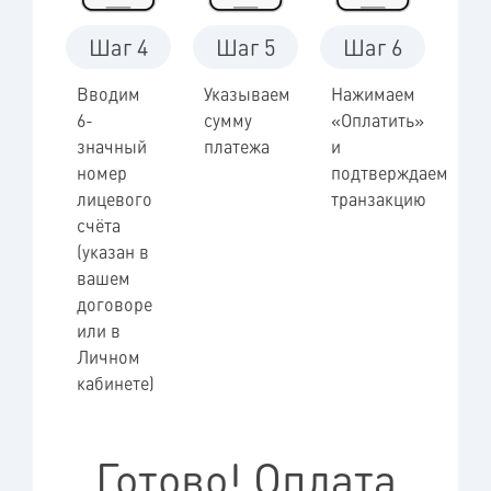
Шаг 4
Шаг 5
Шаг 6
Вводим
Указываем
Нажимаем
6-
сумму
«Оплатить»
значный
платежа
и
номер
подтверждаем
лицевого
транзакцию
счёта
(указан в
вашем
договоре
или в
Личном
кабинете)
Готово! Оплата