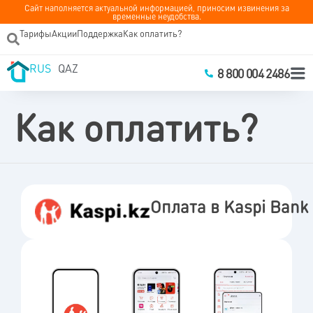
Сайт наполняется актуальной информацией, приносим извинения за
временные неудобства.
Тарифы
Акции
Поддержка
Как оплатить?
RUS
QAZ
8 800 004 2486
Как оплатить?
Оплата в Kaspi Bank