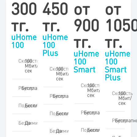
3000
4500
от
от
тг.
тг.
9000
105
тг.
тг.
uHome
uHome
100
100
Plus
uHome
uHome
100
100
Скорость
100
Мбит/
Smart
Smart
Скорость
100
сек
Мбит/
Plus
сек​
Скорость
100
Роутер
Бесплатно
Мбит/
Скорость
100
сек​
Роутер
Бесплатно
Мбит/
сек​
Подключение
Бесплатно
Роутер
Бесплатно
Подключение
Бесплатно
Роутер
Бесплатн
Безлимит
Да
Подключение
Бесплатно
Безлимит
Да