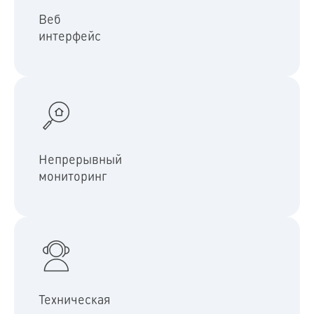
доступом в здание, просматривать видеопоток с камер и
контролировать вызовы домофона в режиме реального
Веб
времени
интерфейс
Система обеспечивает мониторинг вызывных панелей в
реальном времени и отправляет уведомления о
неисправностях, попытках взлома или других важных
Непрерывный
событиях
мониторинг
Быстро реагируем на каждый запрос клиента, предлагая
индивидуальные решения и высокий уровень сервиса
Техническая