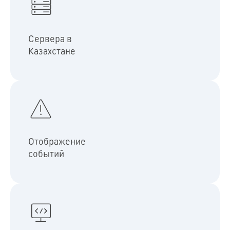
Наши облачные сервера в Казахстане гарантируют
стабильность, безопасность и мгновенный отклик системы
Сервера в
Казахстане
Зафиксированные события с общедомовых камер и
домофона отображаются в приложении на единой временной
Отображение
шкале
событий
Веб-интерфейс консьержа позволяет удобно управлять