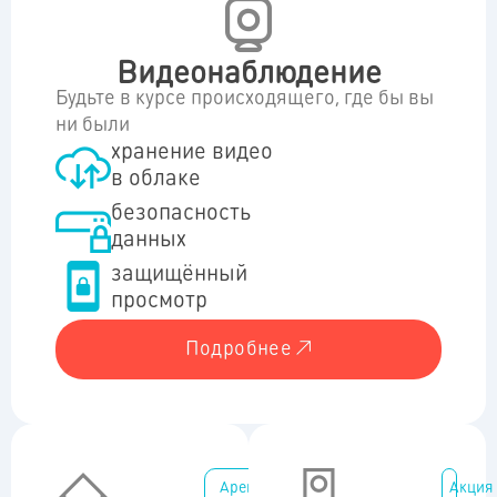
Видеонаблюдение
Будьте в курсе происходящего, где бы вы
ни были
хранение видео
в облаке
безопасность
данных
защищённый
просмотр
Подробнее
Аренда для абонентов
Акция