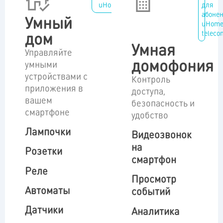
uHome telecom
для
абоне
Умный
uHom
дом
teleco
Умная
Управляйте
домофония
умными
устройствами с
Контроль
приложения в
доступа,
вашем
безопасность и
смартфоне
удобство
Лампочки
Видеозвонок
на
Розетки
смартфон
Реле
Просмотр
Автоматы
событий
Датчики
Аналитика